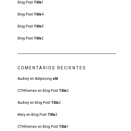
Blog Post
Title
1
Blog Post
Title
4
Blog Post
Title
3
Blog Post
Title
2
COMENTARIOS RECIENTES
Audrey
en
Adipiscing
elit
CTHthemes
en
Blog Post
Title
2
Audrey
en
Blog Post
Title
2
Mery
en
Blog Post
Title
2
CTHthemes
en
Blog Post
Title
1