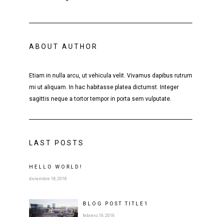
ABOUT AUTHOR
Etiam in nulla arcu, ut vehicula velit. Vivamus dapibus rutrum
mi ut aliquam. In hac habitasse platea dictumst. Integer
sagittis neque a tortor tempor in porta sem vulputate.
LAST POSTS
HELLO WORLD!
diciembre 18, 2018
BLOG POST
TITLE
1
febrero 16, 2016