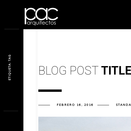
ETIQUETA: TAG
BLOG POST
TITL
FEBRERO 16, 2016
STAND