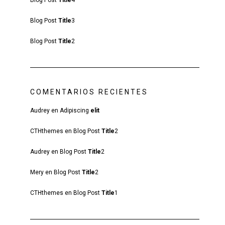
Blog Post
Title
4
Blog Post
Title
3
Blog Post
Title
2
COMENTARIOS RECIENTES
Audrey
en
Adipiscing
elit
CTHthemes
en
Blog Post
Title
2
Audrey
en
Blog Post
Title
2
Mery
en
Blog Post
Title
2
CTHthemes
en
Blog Post
Title
1