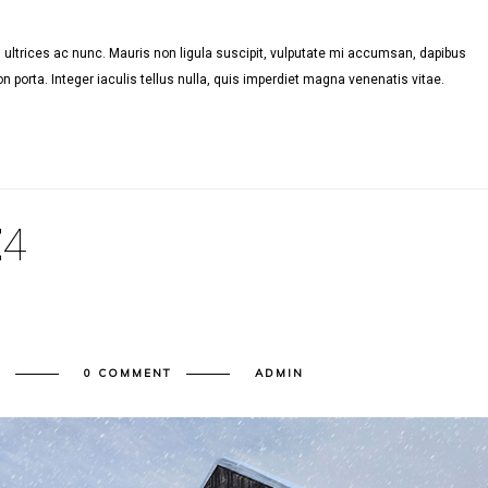
ultrices ac nunc. Mauris non ligula suscipit, vulputate mi accumsan, dapibus
n porta. Integer iaculis tellus nulla, quis imperdiet magna venenatis vitae.
E
4
Y
0 COMMENT
ADMIN