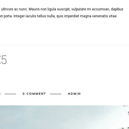
ultrices ac nunc. Mauris non ligula suscipit, vulputate mi accumsan, dapibus
n porta. Integer iaculis tellus nulla, quis imperdiet magna venenatis vitae.
E
5
E
0 COMMENT
ADMIN