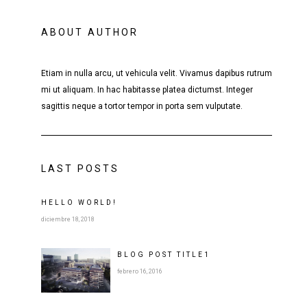
ABOUT AUTHOR
Etiam in nulla arcu, ut vehicula velit. Vivamus dapibus rutrum
mi ut aliquam. In hac habitasse platea dictumst. Integer
sagittis neque a tortor tempor in porta sem vulputate.
LAST POSTS
HELLO WORLD!
diciembre 18, 2018
BLOG POST
TITLE
1
febrero 16, 2016