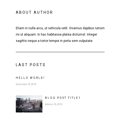
ABOUT AUTHOR
Etiam in nulla arcu, ut vehicula velit. Vivamus dapibus rutrum
mi ut aliquam. In hac habitasse platea dictumst. Integer
sagittis neque a tortor tempor in porta sem vulputate.
LAST POSTS
HELLO WORLD!
diciembre 18, 2018
BLOG POST
TITLE
1
febrero 16, 2016