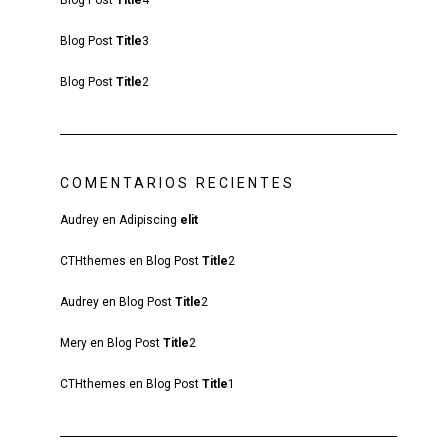
Blog Post
Title
4
Blog Post
Title
3
Blog Post
Title
2
COMENTARIOS RECIENTES
Audrey
en
Adipiscing
elit
CTHthemes
en
Blog Post
Title
2
Audrey
en
Blog Post
Title
2
Mery
en
Blog Post
Title
2
CTHthemes
en
Blog Post
Title
1