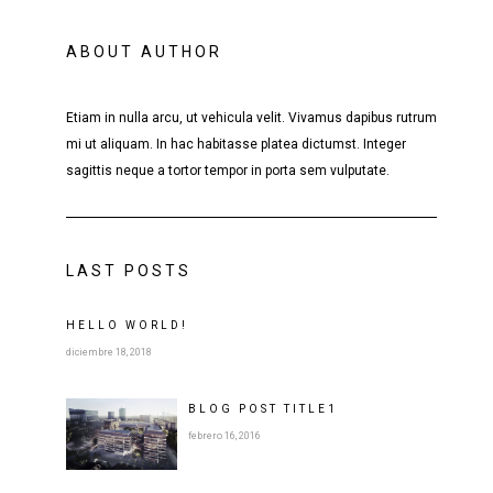
ABOUT AUTHOR
Etiam in nulla arcu, ut vehicula velit. Vivamus dapibus rutrum
mi ut aliquam. In hac habitasse platea dictumst. Integer
sagittis neque a tortor tempor in porta sem vulputate.
LAST POSTS
HELLO WORLD!
diciembre 18, 2018
BLOG POST
TITLE
1
febrero 16, 2016