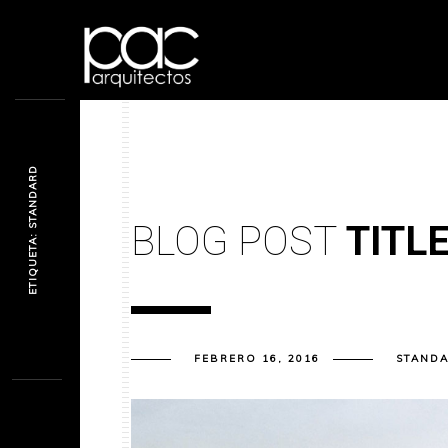
ETIQUETA: STANDARD
BLOG POST
TITL
FEBRERO 16, 2016
STAND