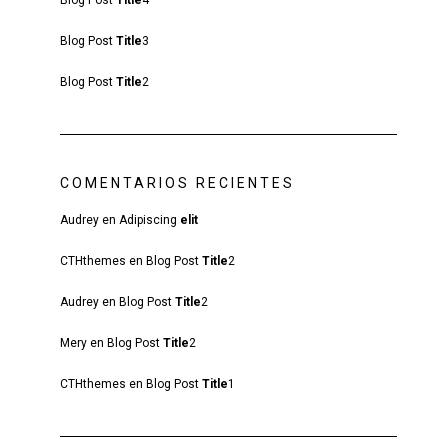
Blog Post
Title
4
Blog Post
Title
3
Blog Post
Title
2
COMENTARIOS RECIENTES
Audrey
en
Adipiscing
elit
CTHthemes
en
Blog Post
Title
2
Audrey
en
Blog Post
Title
2
Mery
en
Blog Post
Title
2
CTHthemes
en
Blog Post
Title
1