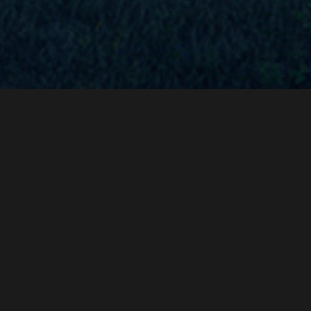
TINCIDUNT
ORNARE
Curabitur bibendum mi sed rhoncus aliquet. Nulla blandit porttitor justo, at
posuere sem accumsan nec. Sed non nisi viverra, porttitor sem nec,
vestibulum .
Sed non arcu non sem commodo ultricies. Sed non nisi viverra, porttitor
sem nec, vestibulum justo tortor ornare turpis faucibus.