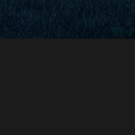
ETIAM
PULVINAR
Curabitur bibendum mi sed rhoncus aliquet. Nulla blandit porttitor justo, at
posuere sem accumsan nec. Sed non nisi viverra, porttitor sem nec,
vestibulum .
Sed non arcu non sem commodo ultricies. Sed non nisi viverra, porttitor
sem nec, vestibulum justo tortor ornare turpis faucibus.